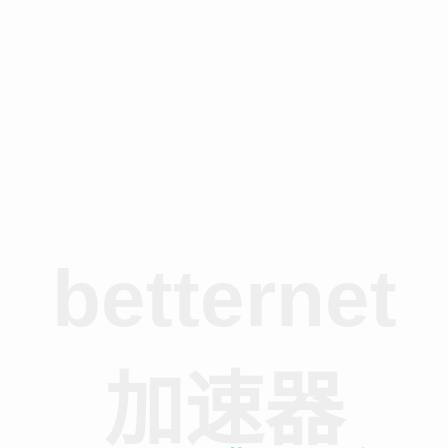
betternet
加速器