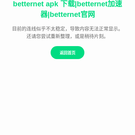
betternet apk 下载|betternet加速
器|betternet官网
目前的连线似乎不太稳定，导致内容无法正常显示。
还请您尝试重新整理，或是稍待片刻。
返回首页